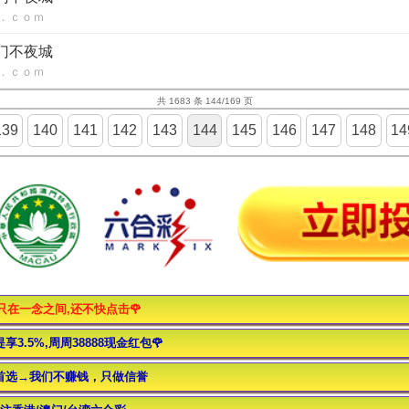
．ｃｏｍ
澳门不夜城
．ｃｏｍ
共 1683 条 144/169 页
139
140
141
142
143
144
145
146
147
148
14
富只在一念之间,还不快点击🌹
提享3.5%,周周38888现金红包🌹
户首选→我们不赚钱，只做信誉