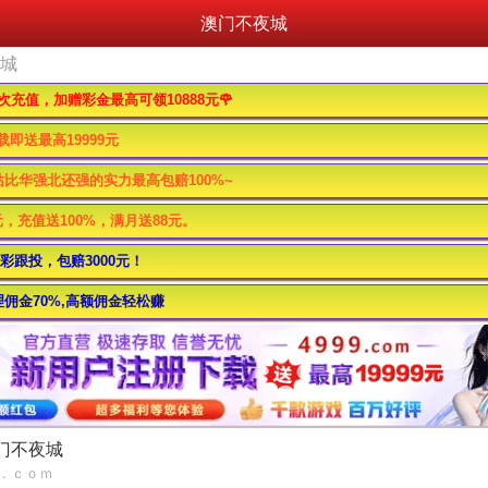
澳门不夜城
夜城
员首次充值，加赠彩金最高可领10888元🌹
载即送最高19999元
站比华强北还强的实力最高包赔100%~
元，充值送100%，满月送88元。
彩跟投，包赔3000元！
佣金70%,高额佣金轻松赚
澳门不夜城
．ｃｏｍ