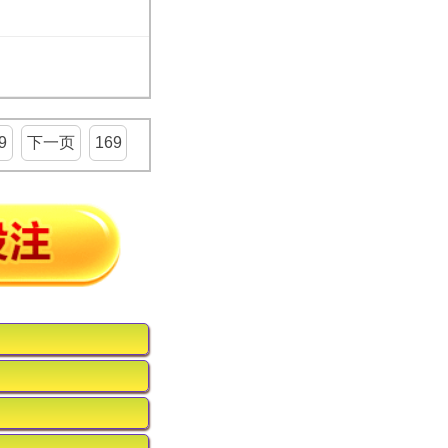
9
下一页
169