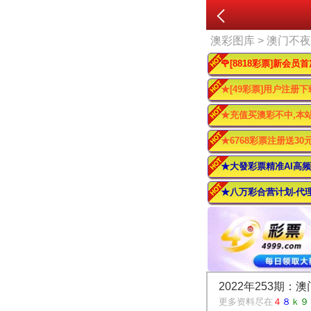
澳彩图库
> 澳门不
🌹[8818彩票]新会
★[49彩票]用户注册下
★充值买澳彩不中,本
★6768彩票注册送30
★大發彩票精准AI高频
★八万彩合营计划-代理
2022年253期：
更多资料尽在
４
８
ｋ９