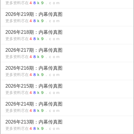
更多资料尽在
４
８
ｋ９
．ｃｏｍ
2026年219期：内幕传真图
更多资料尽在
４
８
ｋ９
．ｃｏｍ
2026年218期：内幕传真图
更多资料尽在
４
８
ｋ９
．ｃｏｍ
2026年217期：内幕传真图
更多资料尽在
４
８
ｋ９
．ｃｏｍ
2026年216期：内幕传真图
更多资料尽在
４
８
ｋ９
．ｃｏｍ
2026年215期：内幕传真图
更多资料尽在
４
８
ｋ９
．ｃｏｍ
2026年214期：内幕传真图
更多资料尽在
４
８
ｋ９
．ｃｏｍ
2026年213期：内幕传真图
更多资料尽在
４
８
ｋ９
．ｃｏｍ