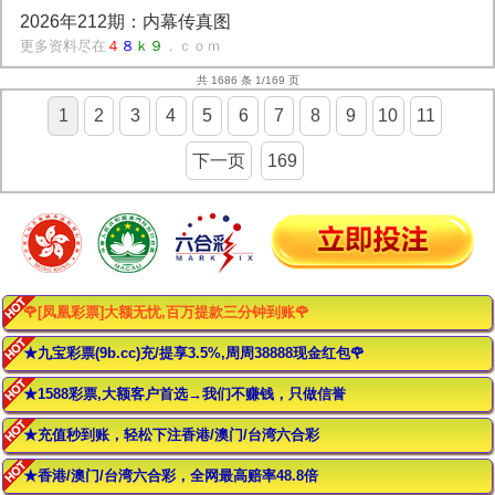
2026年212期：内幕传真图
更多资料尽在
４
８
ｋ９
．ｃｏｍ
共 1686 条 1/169 页
1
2
3
4
5
6
7
8
9
10
11
下一页
169
🌹[凤凰彩票]大额无忧,百万提款三分钟到账🌹
★九宝彩票(9b.cc)充/提享3.5%,周周38888现金红包🌹
★1588彩票,大额客户首选→我们不赚钱，只做信誉
★充值秒到账，轻松下注香港/澳门/台湾六合彩
★香港/澳门/台湾六合彩，全网最高赔率48.8倍