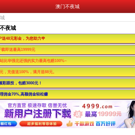
澳门不夜城
夜城
门不夜城
APP送48元彩金，为您助力🌹
下载即送最高19999元
站比华强北还强的实力最高包赔100%~
0元，充值送100%，满月送88元。
频彩跟投，包赔3000元！
理佣金70%,高额佣金轻松赚