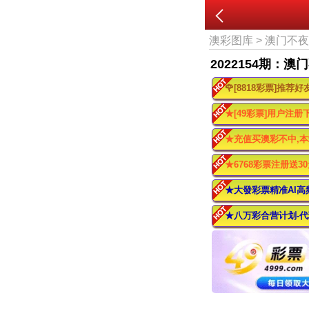
澳彩图库
>
澳门不
2022154期：澳
🌹[8818彩票]推
★[49彩票]用户注册
★充值买澳彩不中,本
★6768彩票注册送3
★大發彩票精准AI高
★八万彩合营计划-代