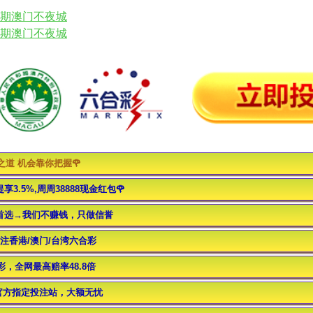
55期澳门不夜城
53期澳门不夜城
之道 机会靠你把握🌹
提享3.5%,周周38888现金红包🌹
户首选→我们不赚钱，只做信誉
注香港/澳门/台湾六合彩
彩，全网最高赔率48.8倍
官方指定投注站，大额无忧