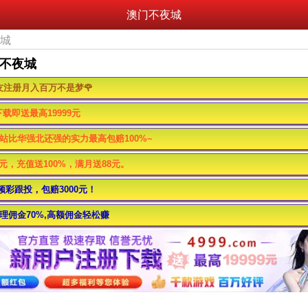
澳门不夜城
夜城
门不夜城
荐好友注册月入百万不是梦🌹
下载即送最高19999元
站比华强北还强的实力最高包赔100%~
0元，充值送100%，满月送88元。
频彩跟投，包赔3000元！
理佣金70%,高额佣金轻松赚