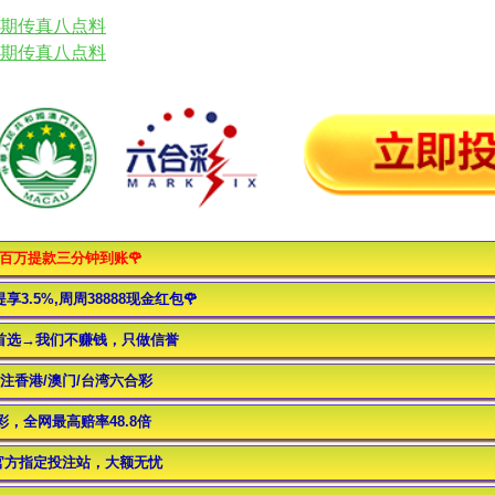
54期传真八点料
52期传真八点料
,百万提款三分钟到账🌹
提享3.5%,周周38888现金红包🌹
户首选→我们不赚钱，只做信誉
注香港/澳门/台湾六合彩
彩，全网最高赔率48.8倍
官方指定投注站，大额无忧