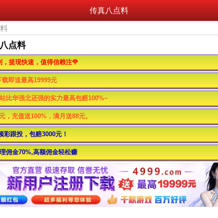
传真八点料
点料
真八点料
值秒到，提现快速，值得信赖注🌹
下载即送最高19999元
站比华强北还强的实力最高包赔100%~
0元，充值送100%，满月送88元。
频彩跟投，包赔3000元！
理佣金70%,高额佣金轻松赚