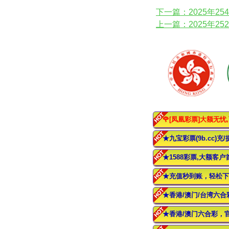
下一篇：2025年2
上一篇：2025年2
🌹[凤凰彩票]大额无忧
★九宝彩票(9b.cc)充/
★1588彩票,大额客
★充值秒到账，轻松下
★香港/澳门/台湾六合
★香港/澳门六合彩，