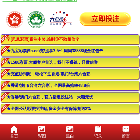
🌹[凤凰彩票]跟注中奖,准到你不敢相信🌹
★九宝彩票(9b.cc)充/提享3.5%,周周38888现金红包🌹
★1588彩票,大额客户首选→我们不赚钱，只做信誉
★充值秒到账，轻松下注香港/澳门/台湾六合彩
★香港/澳门/台湾六合彩，全网最高赔率48.8倍
★香港/澳门六合彩，官方指定投注站，大额无忧
★全网公认彩票投注站,资金安全有保障充送2%
首页
彩图
黑白
记录
留言