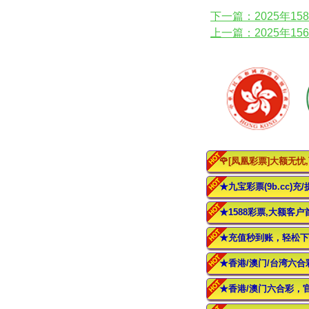
下一篇：2025年1
上一篇：2025年1
🌹[凤凰彩票]大额无忧
★九宝彩票(9b.cc)充/
★1588彩票,大额客
★充值秒到账，轻松下
★香港/澳门/台湾六合
★香港/澳门六合彩，