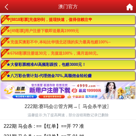
澳门官方
🌹[8818彩票]充值秒到，提现快速，值得信赖注🌹
★[49彩票]用户注册下载即送最高19999元
★充值买澳彩不中,本站比华强北还强的实力最高包赔100%~
★6768彩票注册送30元，充值送100%，满月送88元。
★大發彩票精准AI高频彩跟投，包赔3000元！
★八万彩合营计划-代理佣金70%,高额佣金轻松赚
222期:赛玛会㊣管方网→〖马会杀半波〗
温馨提示:为了提高网速，部分连错期数记录已删除
222期 马会杀 : ==【红单】==开 ?? 准