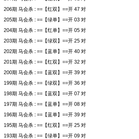
206期 马会杀 : ==【红双】==开 47 对
205期 马会杀 : ==【绿单】==开 03 对
204期 马会杀 : ==【红单】==开 05 对
203期 马会杀 : ==【绿双】==开 25 对
202期 马会杀 : ==【蓝单】==开 40 对
201期 马会杀 : ==【红双】==开 32 对
200期 马会杀 : ==【蓝双】==开 39 对
199期 马会杀 : ==【绿双】==开 36 对
198期 马会杀 : ==【蓝双】==开 07 对
197期 马会杀 : ==【蓝单】==开 08 对
196期 马会杀 : ==【蓝单】==开 39 对
195期 马会杀 : ==【红双】==开 25 对
193期 马会杀 : ==【绿单】==开 09 对