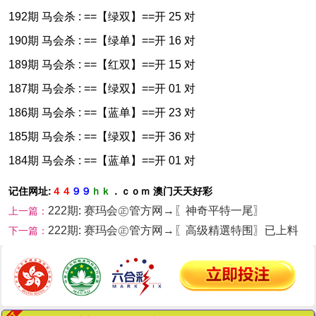
192期 马会杀 : ==【绿双】==开 25 对
190期 马会杀 : ==【绿单】==开 16 对
189期 马会杀 : ==【红双】==开 15 对
187期 马会杀 : ==【绿双】==开 01 对
186期 马会杀 : ==【蓝单】==开 23 对
185期 马会杀 : ==【绿双】==开 36 对
184期 马会杀 : ==【蓝单】==开 01 对
记住网址:
４４
９９
ｈｋ
．ｃｏｍ 澳门天天好彩
222期: 赛玛会㊣管方网→〖神奇平特一尾〗
上一篇：
222期: 赛玛会㊣管方网→〖高级精選特围〗已上料
下一篇：