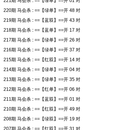
221期 马会杀 : ==【绿单】==开 01 对
220期 马会杀 : ==【绿单】==开 48 对
219期 马会杀 : ==【蓝双】==开 43 对
218期 马会杀 : ==【蓝单】==开 17 对
217期 马会杀 : ==【绿单】==开 26 对
216期 马会杀 : ==【绿单】==开 37 对
215期 马会杀 : ==【红双】==开 14 对
214期 马会杀 : ==【绿单】==开 04 对
213期 马会杀 : ==【绿单】==开 35 对
212期 马会杀 : ==【红单】==开 06 对
211期 马会杀 : ==【蓝双】==开 01 对
210期 马会杀 : ==【红双】==开 49 对
208期 马会杀 : ==【绿双】==开 19 对
207期 马会杀 : ==【红双】==开 31 对